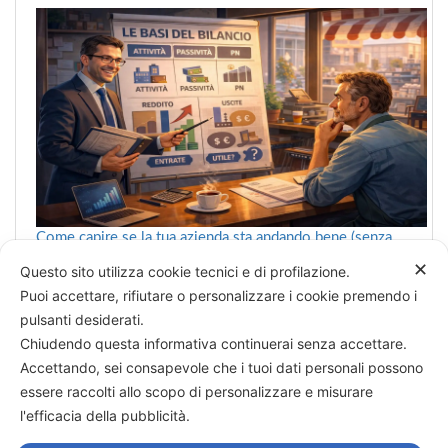
Come capire se la tua azienda sta andando bene (senza
farsi confondere dai numeri)
✕
Questo sito utilizza cookie tecnici e di profilazione.
Puoi accettare, rifiutare o personalizzare i cookie premendo i
pulsanti desiderati.
Chiudendo questa informativa continuerai senza accettare.
Categorie
Accettando, sei consapevole che i tuoi dati personali possono
essere raccolti allo scopo di personalizzare e misurare
→
Decidere è vedere
l'efficacia della pubblicità.