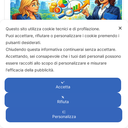
✕
Questo sito utilizza cookie tecnici e di profilazione.
Puoi accettare, rifiutare o personalizzare i cookie premendo i
pulsanti desiderati.
Quali numeri deve guardare un imprenditore (anche senza
bilancio completo)
Chiudendo questa informativa continuerai senza accettare.
Accettando, sei consapevole che i tuoi dati personali possono
essere raccolti allo scopo di personalizzare e misurare
l'efficacia della pubblicità.
Accetta
Rifiuta
Personalizza
EBITDA: il numero che ti dice se la tua azienda sta
davvero in piedi