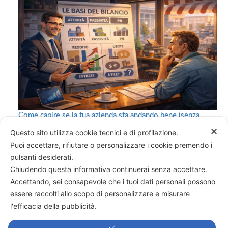
Come capire se la tua azienda sta andando bene (senza
farsi confondere dai numeri)
✕
Questo sito utilizza cookie tecnici e di profilazione.
Puoi accettare, rifiutare o personalizzare i cookie premendo i
pulsanti desiderati.
Chiudendo questa informativa continuerai senza accettare.
Categorie
Accettando, sei consapevole che i tuoi dati personali possono
essere raccolti allo scopo di personalizzare e misurare
→
Decidere è vedere
l'efficacia della pubblicità.