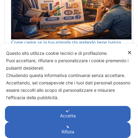
Come capire se la tua azienda sta andando bene (senza
farsi confondere dai numeri)
✕
Questo sito utilizza cookie tecnici e di profilazione.
Puoi accettare, rifiutare o personalizzare i cookie premendo i
pulsanti desiderati.
Chiudendo questa informativa continuerai senza accettare.
Categorie
Accettando, sei consapevole che i tuoi dati personali possono
essere raccolti allo scopo di personalizzare e misurare
→
Decidere è vedere
l'efficacia della pubblicità.
Accetta
Rifiuta