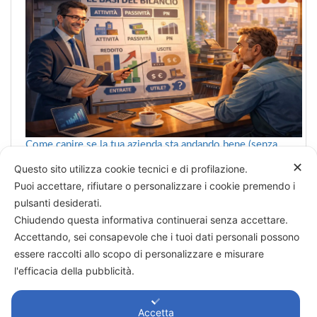
Come capire se la tua azienda sta andando bene (senza
farsi confondere dai numeri)
✕
Questo sito utilizza cookie tecnici e di profilazione.
Puoi accettare, rifiutare o personalizzare i cookie premendo i
pulsanti desiderati.
Chiudendo questa informativa continuerai senza accettare.
Categorie
Accettando, sei consapevole che i tuoi dati personali possono
essere raccolti allo scopo di personalizzare e misurare
→
Decidere è vedere
l'efficacia della pubblicità.
Accetta