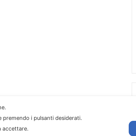
one.
ie premendo i pulsanti desiderati.
a accettare.