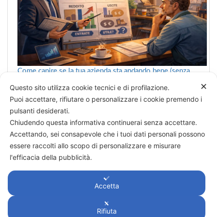
Come capire se la tua azienda sta andando bene (senza
farsi confondere dai numeri)
✕
Questo sito utilizza cookie tecnici e di profilazione.
Puoi accettare, rifiutare o personalizzare i cookie premendo i
pulsanti desiderati.
Chiudendo questa informativa continuerai senza accettare.
Categorie
Accettando, sei consapevole che i tuoi dati personali possono
essere raccolti allo scopo di personalizzare e misurare
→
Decidere è vedere
l'efficacia della pubblicità.
Accetta
Rifiuta